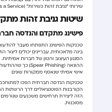
שירותי “גניבת זהות כשירות” (Identity Theft as a Service) בדארקנט.
שיטות גניבת זהות מתקד
פישינג מתקדם והנדסה חברת
טכניקות הפישינג התפתחו מעבר להודעות ד
בינה מלאכותית, עבריינים יכולים ליצור 
הסגנון, העיצוב והטון של חברות אמיתי
ההונאה (ar Phishing
אישי אמיתי שנאסף ממקורות שונים.
טכניקות הנדסה חברתית הפכו למתוחכמו
הקורבנות הפוטנציאליים דרך הרשתות הח
הזה ליצירת תרחישים משכנעים שגורמים ל
מסוכנות.