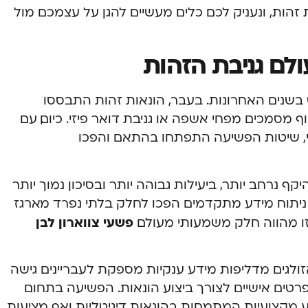
ות, ונעניק לכם כלים מעשיים להגן על עצמכם מול
לם גניבת הזהות
שנים האחרונות. בעבר, הונאות זהות התבססו
 מסמכים מפחי אשפה או גניבת דואר פיזי. כיום, עם
י, שיטות הפשיעה התפתחו בהתאם והפכו
ף נרחב יותר, ביעילות גבוהה יותר ובסיכון נמוך יותר
י ניתוח מידע מתקדמים הפכו לחלק בלתי נפרד מארגז
פשעי צווארון לב
ן
 זו מהווה חלק משמעותי מעולם
זולגים מדליפות מידע ענקיות מספקת לעבריינים גישה
רטים אישיים לצורך ביצוע הונאות. הפשיעה בתחום
 מקצועיות המתמחות בהונאות דיגיטליות ואף מציעות