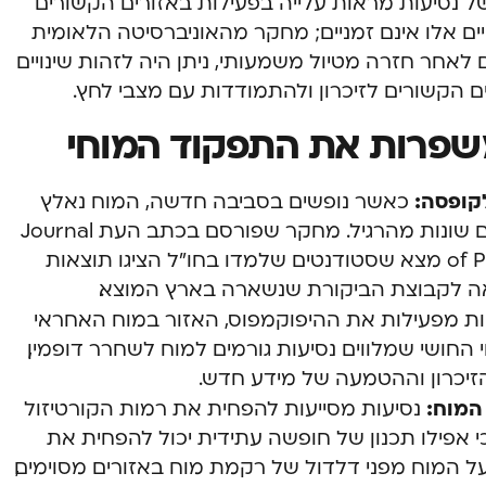
של נסיעות מראות עלייה בפעילות באזורים הקשורים
יים אלו אינם זמניים; מחקר מהאוניברסיטה הלאומית
ה שגם חודשים לאחר חזרה מטיול משמעותי, ניתן היה לזהות שינויים
ם הקשורים לזיכרון ולהתמודדות עם מצבי לחץ.
קופסה:
כאשר נופשים בסביבה חדשה, המוח נאלץ
להתמודד עם בעיות ואתגרים בדרכים שונות מהרגיל. מחקר שפורסם בכתב העת Journal
of Personality and Social Psychology מצא שסטודנטים שלמדו בחו”ל הציגו תוצאות
ואה לקבוצת הביקורת שנשארה בארץ המוצא.
ות מפעילות את ההיפוקמפוס, האזור במוח האחראי
י החושי שמלווים נסיעות גורמים למוח לשחרר דופמין,
זיכרון וההטמעה של מידע חדש.
המוח:
נסיעות מסייעות להפחית את רמות הקורטיזול
י אפילו תכנון של חופשה עתידית יכול להפחית את
המוח מפני דלדול של רקמת מוח באזורים מסוימים,