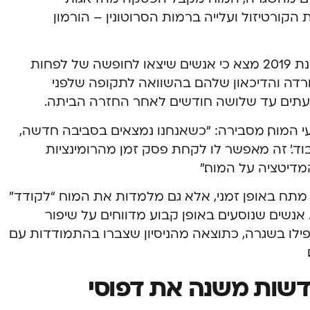
 הקורטיזול ועלייה ברמות הסרוטונין – הורמון
מחקר שנערך באוניברסיטת סיראקיוז בשנת 2019 מצא כי אנשים שיצאו לחופשה של לפחות
ירידה של 29% ברמות החרדה והדיכאון שלהם בהשוואה לתקופה שלפני
עתים עד שלושה חודשים לאחר החזרה הביתה.
עי המוח, מסבירה: “כשאנחנו נמצאים בסביבה חדשה,
וד’. זה מאפשר לו לקחת פסק זמן מהרומינציות
דיטציה על המוח.”
ת מתח באופן זמני, אלא גם מלמדות את המוח “לקודד”
נשים שנוסעים באופן קבוע מדווחים על שיפור
לו בשגרה, כתוצאה מהניסיון שצברו בהתמודדות עם
דשות משנה את דפוסי